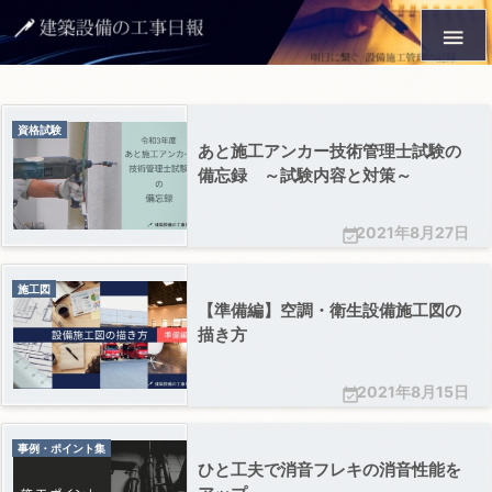

資格試験
あと施工アンカー技術管理士試験の
備忘録 ～試験内容と対策～
2021年8月27日

施工図
【準備編】空調・衛生設備施工図の
描き方
2021年8月15日

事例・ポイント集
ひと工夫で消音フレキの消音性能を