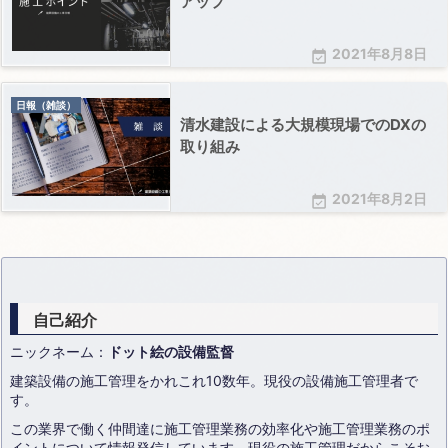
アップ
2021年8月8日

日報（雑談）
清水建設による大規模現場でのDXの
取り組み
2021年8月2日

自己紹介
ニックネーム：
ドット絵の設備監督
建築設備の施工管理をかれこれ10数年。現役の設備施工管理者で
す。
この業界で働く仲間達に施工管理業務の効率化や施工管理業務のポ
イントについて情報発信しています。現役の施工管理だからこそお