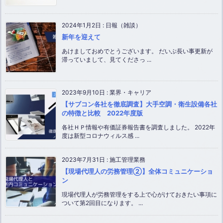
2024年1月2日
:
日報（雑談）
新年を迎えて
あけましておめでとうございます。 だいぶ長い事更新が
滞っていまして、見てくださっ ...
2023年9月10日
:
業界・キャリア
【サブコン各社を徹底調査】大手空調・衛生設備各社
の特徴と比較 2022年度版
各社ＨＰ情報や有価証券報告書を調査しました。 2022年
度は新型コロナウィルス感 ...
2023年7月31日
:
施工管理業務
【現場代理人の労務管理②】全体コミュニケーショ
ン
現場代理人が労務管理をする上で心がけておきたい事項に
ついて第2回目になります。 ...