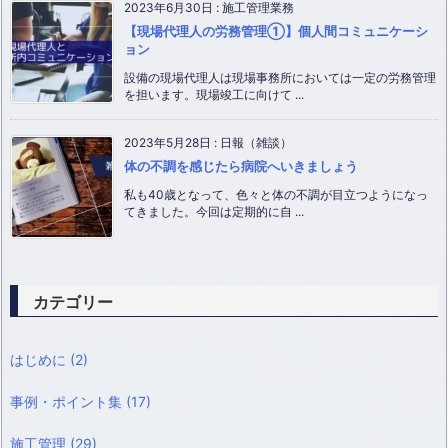
2023年6月30日
:
施工管理業務
【現場代理人の労務管理①】個人間コミュニケーシ
ョン
設備の現場代理人は現場事務所においては一定の労務管理
を担います。現場竣工に向けて ...
2023年5月28日
:
日報（雑談）
体の不調を感じたら病院へいきましょう
私も40歳となって、色々と体の不調が目立つようになっ
てきました。今回は定期的に自 ...
カテゴリー
はじめに
(2)
事例・ポイント集
(17)
施工管理
(29)