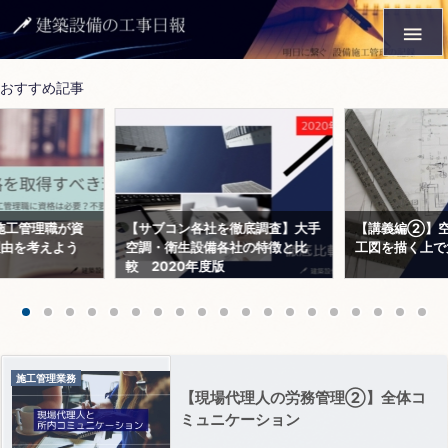

おすすめ記事
施工管理職が資
【サブコン各社を徹底調査】大手
【講義編②】空
理由を考えよう
空調・衛生設備各社の特徴と比
工図を描く上で
較 2020年度版
施工管理業務
【現場代理人の労務管理②】全体コ
ミュニケーション