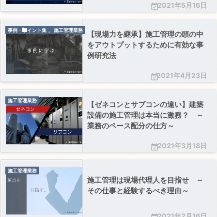
2021年5月16日


事例・ポイント集
,
施工管理業務
【現場力を継承】施工管理の頭の中
をアウトプットするために有効な事
例研究法
2021年4月23日

施工管理業務
【ゼネコンとサブコンの違い】建築
設備の施工管理は本当に激務？ ～
業務のペース配分の仕方～
2021年3月18日

施工管理業務
施工管理は現場代理人を目指せ ～
その仕事と経験するべき理由～
2021年2月16日