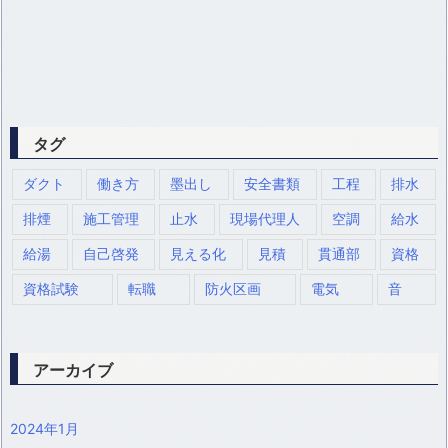
タグ
ダクト
働き方
墨出し
安全書類
工程
排水
排煙
施工管理
止水
現場代理人
空調
給水
給湯
自己啓発
見える化
見積
貫通部
資格
資格試験
転職
防火区画
電気
音
アーカイブ
2024年1月