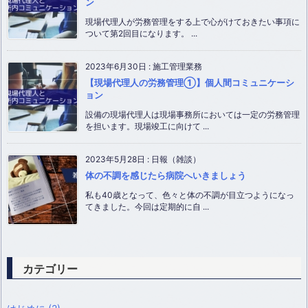
ン
現場代理人が労務管理をする上で心がけておきたい事項に
ついて第2回目になります。 ...
2023年6月30日
:
施工管理業務
【現場代理人の労務管理①】個人間コミュニケーシ
ョン
設備の現場代理人は現場事務所においては一定の労務管理
を担います。現場竣工に向けて ...
2023年5月28日
:
日報（雑談）
体の不調を感じたら病院へいきましょう
私も40歳となって、色々と体の不調が目立つようになっ
てきました。今回は定期的に自 ...
カテゴリー