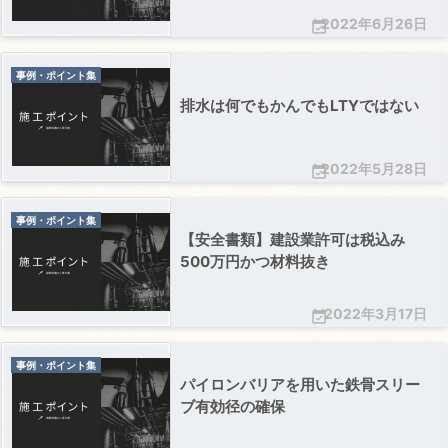
2022年6月26日

事例・ポイント集
排水は何でもかんでもLTYではない
2022年5月28日

事例・ポイント集
【安全書類】建設業許可は税込み
500万円かつ材料抜き
2022年3月17日

事例・ポイント集
パイロンバリアを用いた鉄骨スリー
ブ有効径の確保