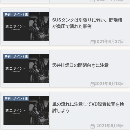

事例・ポイント集
SUSタンクは引張りに弱い。貯湯槽
が負圧で潰れた事例
2021年6月27日

事例・ポイント集
天井排煙口の開閉向きに注意
2021年6月13日

事例・ポイント集
風の流れに注意してVD設置位置を検
討しよう
2021年6月6日
