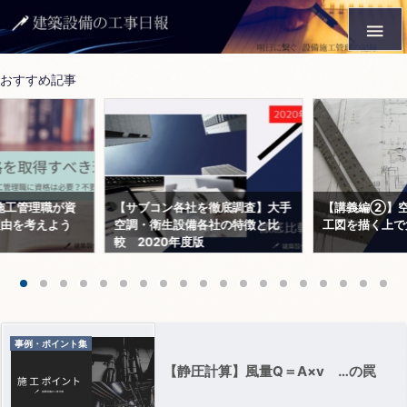

おすすめ記事
施工管理職が資
【サブコン各社を徹底調査】大手
【講義編②】空
理由を考えよう
空調・衛生設備各社の特徴と比
工図を描く上で
較 2020年度版
事例・ポイント集
【静圧計算】風量Q＝A×v …の罠