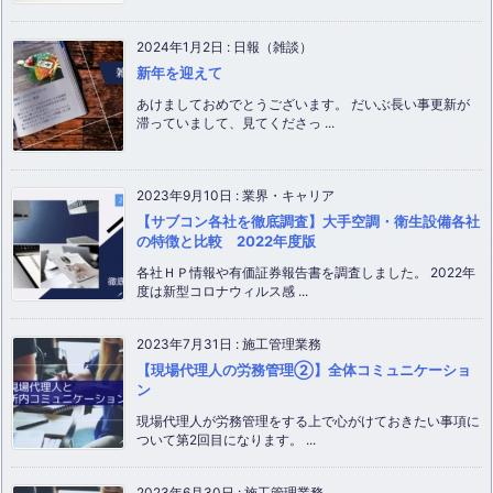
2024年1月2日
:
日報（雑談）
新年を迎えて
あけましておめでとうございます。 だいぶ長い事更新が
滞っていまして、見てくださっ ...
2023年9月10日
:
業界・キャリア
【サブコン各社を徹底調査】大手空調・衛生設備各社
の特徴と比較 2022年度版
各社ＨＰ情報や有価証券報告書を調査しました。 2022年
度は新型コロナウィルス感 ...
2023年7月31日
:
施工管理業務
【現場代理人の労務管理②】全体コミュニケーショ
ン
現場代理人が労務管理をする上で心がけておきたい事項に
ついて第2回目になります。 ...
2023年6月30日
:
施工管理業務