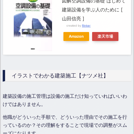
図解空調設備の基礎 はじめて
建築設備を学ぶ人のために [
山田信亮 ]
created by
Rinker
Amazon
楽天市場
イラストでわかる建築施工【ナツメ社】
建築設備の施工管理は設備の施工だけ知っていればいいわ
けではありません。
他職がどういった手順で、どういった理由でその施工を行
っているのか？その理解をすることで現場での調整がスム
ーズになります。