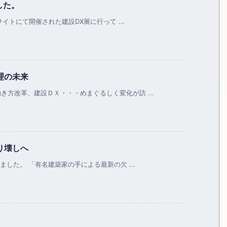
した。
サイトにて開催された建設DX展に行って ...
理の未来
方改革、建設ＤＸ・・・めまぐるしく変化が訪 ...
り壊しへ
ました。 「有名建築家の手による最新の欠 ...