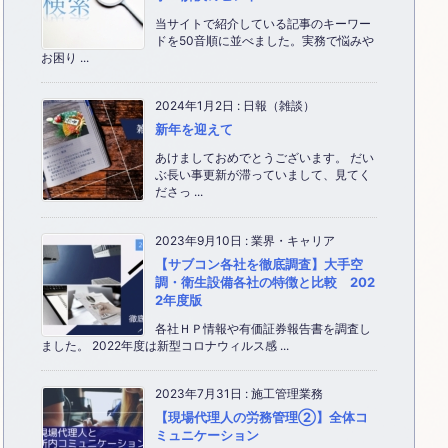
当サイトで紹介している記事のキーワー
ドを50音順に並べました。実務で悩みや
お困り ...
2024年1月2日
:
日報（雑談）
新年を迎えて
あけましておめでとうございます。 だい
ぶ長い事更新が滞っていまして、見てく
ださっ ...
2023年9月10日
:
業界・キャリア
【サブコン各社を徹底調査】大手空
調・衛生設備各社の特徴と比較 202
2年度版
各社ＨＰ情報や有価証券報告書を調査し
ました。 2022年度は新型コロナウィルス感 ...
2023年7月31日
:
施工管理業務
【現場代理人の労務管理②】全体コ
ミュニケーション