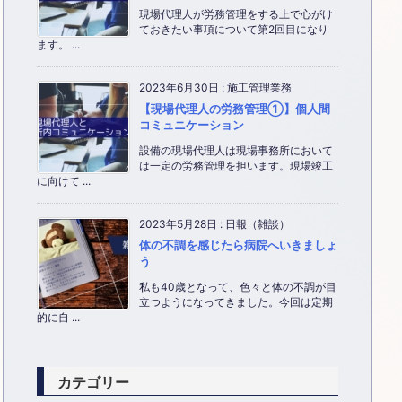
現場代理人が労務管理をする上で心がけ
ておきたい事項について第2回目になり
ます。 ...
2023年6月30日
:
施工管理業務
【現場代理人の労務管理①】個人間
コミュニケーション
設備の現場代理人は現場事務所において
は一定の労務管理を担います。現場竣工
に向けて ...
2023年5月28日
:
日報（雑談）
体の不調を感じたら病院へいきましょ
う
私も40歳となって、色々と体の不調が目
立つようになってきました。今回は定期
的に自 ...
カテゴリー