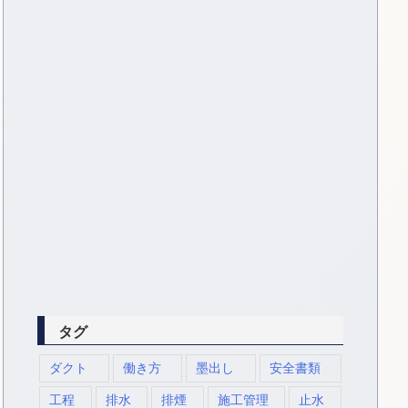
タグ
ダクト
働き方
墨出し
安全書類
工程
排水
排煙
施工管理
止水