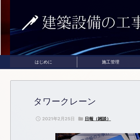
はじめに
施工管理
タワークレーン

2021年2月25日

日報（雑談）